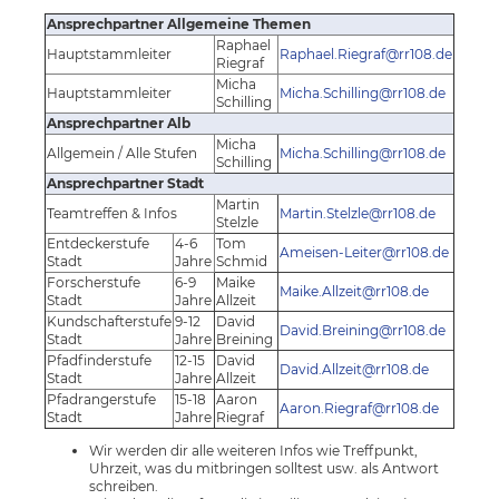
Ansprechpartner Allgemeine Themen
Raphael
Hauptstammleiter
Raphael.Riegraf@rr108.de
Riegraf
Micha
Hauptstammleiter
Micha.Schilling@rr108.de
Schilling
Ansprechpartner Alb
Micha
Allgemein / Alle Stufen
Micha.Schilling@rr108.de
Schilling
Ansprechpartner Stadt
Martin
Teamtreffen & Infos
Martin.Stelzle@rr108.de
Stelzle
Entdeckerstufe
4-6
Tom
Ameisen-Leiter@rr108.de
Stadt
Jahre
Schmid
Forscherstufe
6-9
Maike
Maike.Allzeit@rr108.de
Stadt
Jahre
Allzeit
Kundschafterstufe
9-12
David
David.Breining@rr108.de
Stadt
Jahre
Breining
Pfadfinderstufe
12-15
David
David.Allzeit@rr108.de
Stadt
Jahre
Allzeit
Pfadrangerstufe
15-18
Aaron
Aaron.Riegraf@rr108.de
Stadt
Jahre
Riegraf
Wir werden dir alle weiteren Infos wie Treffpunkt,
Uhrzeit, was du mitbringen solltest usw. als Antwort
schreiben.