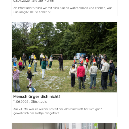
03.07.2025
, Stelzle Martin
Als Pfadfinder wollen wir mit allen Sinnen wahrnehmen und erleben, was
uns umgibt. Heute haben w...
Mensch ärger dich nicht!
11.06.2025
, Glück Jule
Am 24. Mai war es wieder soweit der Albstammtreff hat sich ganz
gewöhnlich am Treffpunkt getroff...