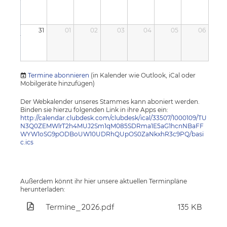
31
01
02
03
04
05
06
Termine abonnieren
(in Kalender wie Outlook, iCal oder
Mobilgeräte hinzufügen)
Der Webkalender unseres Stammes kann aboniert werden.
Binden sie hierzu folgenden Link in ihre Apps ein:
http://calendar.clubdesk.com/clubdesk/ical/33507/1000109/TU
N3Q0ZEMWlrT2h4MUJ2Sm1qM085SDRma1E5aG1hcnNBaFF
WYW1oSG9pODBoUW10UDRhQUpOS0ZaNkxhR3c9PQ/basi
c.ics
Außerdem könnt ihr hier unsere aktuellen Terminpläne
herunterladen:
Termine_2026.pdf
135 KB