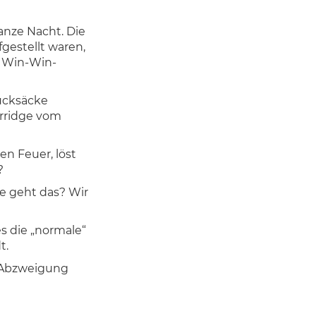
anze Nacht. Die
gestellt waren,
e Win-Win-
ucksäcke
orridge vom
n Feuer, löst
?
ie geht das? Wir
s die „normale“
t.
e Abzweigung