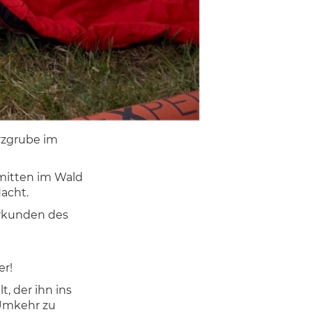
Erzgrube im
 mitten im Wald
acht.
rkunden des
er!
t, der ihn ins
 Umkehr zu