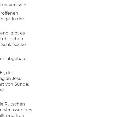
trocken sein.
troffenen
lge. In der
end, gibt es
steht schon
 Schlafsäcke
den abgebaut
Er, der
tag an Jesu
hrt von Sünde,
ne
le Rutschen
m Verlassen des
llt und froh