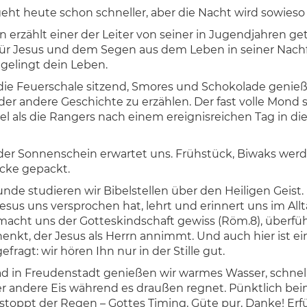
ht heute schon schneller, aber die Nacht wird sowieso 
erzählt einer der Leiter von seiner in Jugendjahren ge
ür Jesus und dem Segen aus dem Leben in seiner Nachfo
gelingt dein Leben.
ie Feuerschale sitzend, Smores und Schokolade genieß
der andere Geschichte zu erzählen. Der fast volle Mond 
 als die Rangers nach einem ereignisreichen Tag in die
der Sonnenschein erwartet uns. Frühstück, Biwaks wer
cke gepackt.
nde studieren wir Bibelstellen über den Heiligen Geist. 
Jesus uns versprochen hat, lehrt und erinnert uns im All
 macht uns der Gotteskindschaft gewiss (Röm.8), überfü
nkt, der Jesus als Herrn annimmt. Und auch hier ist ei
ragt: wir hören Ihn nur in der Stille gut.
 in Freudenstadt genießen wir warmes Wasser, schnel
r andere Eis während es draußen regnet. Pünktlich bei
oppt der Regen – Gottes Timing, Güte pur, Danke! Erfü