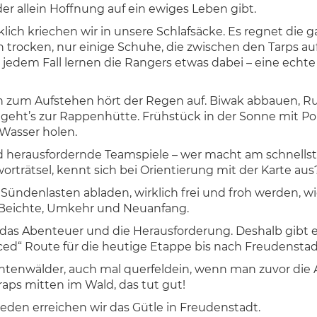
der allein Hoffnung auf ein ewiges Leben gibt.
ich kriechen wir in unsere Schlafsäcke. Es regnet die g
 trocken, nur einige Schuhe, die zwischen den Tarps auf
 jedem Fall lernen die Rangers etwas dabei – eine echt
h zum Aufstehen hört der Regen auf. Biwak abbauen, R
 geht’s zur Rappenhütte. Frühstück in der Sonne mit P
 Wasser holen.
herausfordernde Teamspiele – wer macht am schnellste
orträtsel, kennt sich bei Orientierung mit der Karte aus
 Sündenlasten abladen, wirklich frei und froh werden, w
Beichte, Umkehr und Neuanfang.
das Abenteuer und die Herausforderung. Deshalb gibt e
ed“ Route für die heutige Etappe bis nach Freudenstad
htenwälder, auch mal querfeldein, wenn man zuvor di
raps mitten im Wald, das tut gut!
eden erreichen wir das Gütle in Freudenstadt.