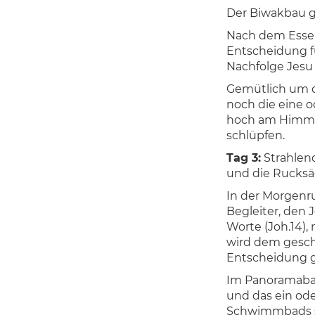
Der Biwakbau ge
Nach dem Essen 
Entscheidung f
Nachfolge Jesu 
Gemütlich um d
noch die eine o
hoch am Himmel
schlüpfen.
Tag 3:
Strahlen
und die Rucksä
In der Morgenru
Begleiter, den 
Worte (Joh.14),
wird dem gesche
Entscheidung gef
Im Panoramabad
und das ein ode
Schwimmbads st