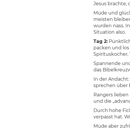
Jesus brachte, 
Müde und glückl
meisten bleiben
wurden nass. In
Situation also.
Tag 2:
Pünktlic
packen und los
Spirituskocher,
Spannende und 
das Bibelkreuzw
In der Andacht:
sprechen über 
Rangers lieben 
und die „advanc
Durch hohe Fic
verpasst hat. W
Müde aber zufri