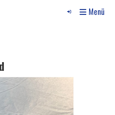
Menü
d