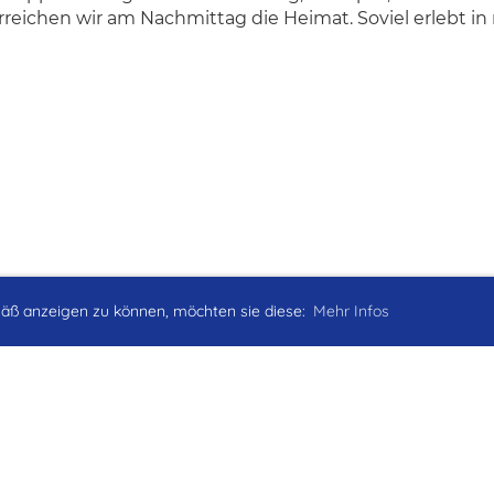
reichen wir am Nachmittag die Heimat. Soviel erlebt in 
äß anzeigen zu können, möchten sie diese:
Mehr Infos